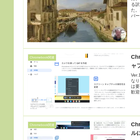
る訳
た。私
バー
Ch
Chromebook関連
ャ
Ve
なり
は要
歓迎
C
Chromebook関連
ル