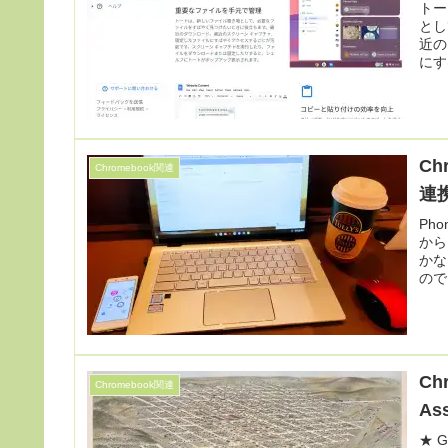
トー
とし
近の
にす
Ch
Chromebook関連
連
Ph
から
かな
ので
Ch
Chromebook関連
As
★ 