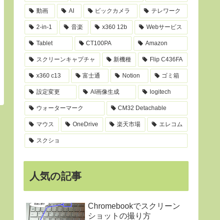
動画
AI
ビックカメラ
テレワーク
2-in-1
音楽
x360 12b
Webサービス
Tablet
CT100PA
Amazon
スクリーンキャプチャ
新機種
Flip C436FA
x360 c13
富士通
Notion
ゴミ箱
設定変更
AI画像生成
logitech
ウォーターマーク
CM32 Detachable
マウス
OneDrive
楽天市場
エレコム
スクショ
人気の記事
Chromebookでスクリーン
ショットの撮り方