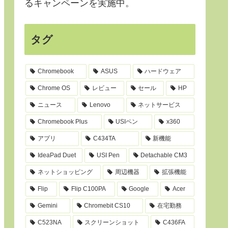
るキャンペーンを実施中。
タグ
Chromebook
ASUS
ハードウェア
Chrome OS
レビュー
セール
HP
ニュース
Lenovo
ネットサービス
Chromebook Plus
USIペン
x360
アプリ
C434TA
新機能
IdeaPad Duet
USI Pen
Detachable CM3
ネットショッピング
周辺機器
拡張機能
Flip
Flip C100PA
Google
Acer
Gemini
Chromebit CS10
在宅勤務
C523NA
スクリーンショット
C436FA