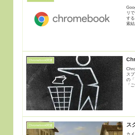
Go
リで
する
索結
C
Chromebook関連
Ch
スプ
の「
「ご
ス
Chromebook関連
カメ