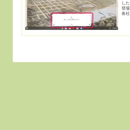
した
登場
各社