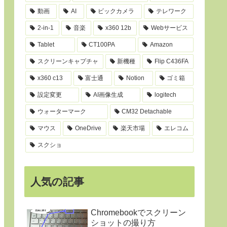
動画
AI
ビックカメラ
テレワーク
2-in-1
音楽
x360 12b
Webサービス
Tablet
CT100PA
Amazon
スクリーンキャプチャ
新機種
Flip C436FA
x360 c13
富士通
Notion
ゴミ箱
設定変更
AI画像生成
logitech
ウォーターマーク
CM32 Detachable
マウス
OneDrive
楽天市場
エレコム
スクショ
人気の記事
Chromebookでスクリーン
ショットの撮り方