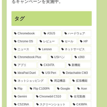
るキャンペーンを実施中。
タグ
Chromebook
ASUS
ハードウェア
Chrome OS
レビュー
セール
HP
ニュース
Lenovo
ネットサービス
Chromebook Plus
USIペン
x360
アプリ
C434TA
新機能
IdeaPad Duet
USI Pen
Detachable CM3
ネットショッピング
周辺機器
拡張機能
Flip
Flip C100PA
Google
Acer
Gemini
Chromebit CS10
在宅勤務
C523NA
スクリーンショット
C436FA