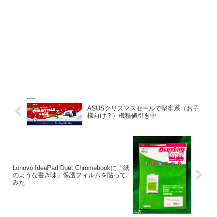
ASUSクリスマスセールで堅牢系（お子
様向け？）機種値引き中
Lonovo IdeaPad Duet Chromebookに「紙
のような書き味」保護フィルムを貼って
みた