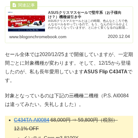
ASUSクリスマスセールで堅牢系（お子様向
け？）機種値引き中
ASUSクリスマスセールとはこの時期、色んなところで色
んなセールをやっているので、もう、なんのセールかよく
わからなくなっていますが、とにかく安くなるのは歓迎で
しょう。と言うことで、ASUS Storeでもクリスマスセー
ル開催中です。Wind...
2020.12.04
www.blogonchromebook.com
セール全体では2020/12/25まで開催していますが、一定期
間ごとに対象機種が変わります。そして、12/15から登場
したのが、私も長年愛用しています
ASUS Flip C434TA
で
す。
対象となっているのは下記の
三機種
二機種（P.S. AI0084
は違ってみたい。失礼しました）。
C434TA-AI0084
68,000円 ⇒ 59,800円（税別）
12.1% OFF