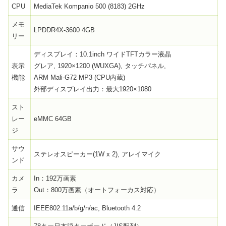
CPU
MediaTek Kompanio 500 (8183) 2GHz
メモ
LPDDR4X-3600 4GB
リー
ディスプレイ：10.1inch ワイドTFTカラー液晶
表示
グレア, 1920×1200 (WUXGA), タッチパネル,
機能
ARM Mali-G72 MP3 (CPU内蔵)
外部ディスプレイ出力：最大1920×1080
スト
レー
eMMC 64GB
ジ
サウ
ステレオスピーカー(1W x 2), アレイマイク
ンド
カメ
In：192万画素
ラ
Out：800万画素（オートフォーカス対応）
通信
IEEE802.11a/b/g/n/ac, Bluetooth 4.2