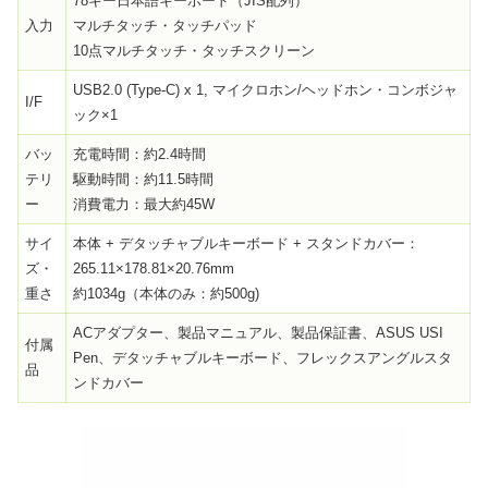
78キー日本語キーボード（JIS配列）
入力
マルチタッチ・タッチパッド
10点マルチタッチ・タッチスクリーン
USB2.0 (Type-C) x 1, マイクロホン/ヘッドホン・コンボジャ
I/F
ック×1
バッ
充電時間：約2.4時間
テリ
駆動時間：約11.5時間
ー
消費電力：最大約45W
サイ
本体 + デタッチャブルキーボード + スタンドカバー：
ズ・
265.11×178.81×20.76mm
重さ
約1034g（本体のみ：約500g)
ACアダプター、製品マニュアル、製品保証書、ASUS USI
付属
Pen、デタッチャブルキーボード、フレックスアングルスタ
品
ンドカバー