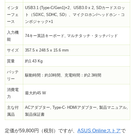
インタ
USB3.1 (Type-C/Gen1)×2、USB3.0 x 2, SDカードスロッ
ーフェ
ト（SDXC, SDHC, SD）、マイクロホン/ヘッドホン・コ
ース
ンボジャック×1
入力機
74キー英語キーボード, マルチタッチ・タッチパッド
能
サイズ
357.5 x 248.5 x 15.6 mm
質量
約1.43 Kg
バッテ
駆動時間：約10時間、充電時間：約2.3時間
リー
消費電
最大約45 W
力
主な付
ACアダプター, Type-C- HDMIアダプター, 製品マニュアル,
属品
製品保証書
定価が59,800円（税別）ですが、
ASUS Onlineストア
で