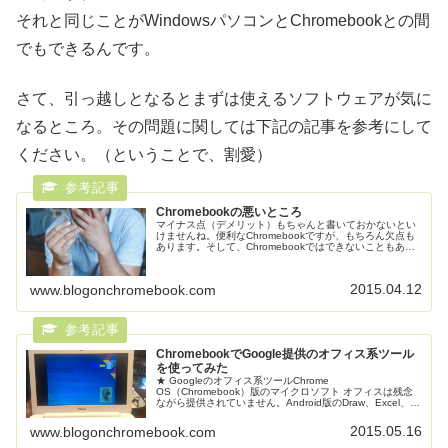
それと同じことがWindowsパソコンとChromebookとの間
でもできるんです。
さて、引っ越しとなるとまずは使えるソフトウェアが気に
なるところ。その問題に関しては下記の記事を参考にして
ください。（ということで、割愛）
Chromebookの悪いところ
マイナス点（デメリット）もちゃんと書いておかないとい
けませんね。便利なChromebookですが、もちろん欠点も
あります。そして、Chromebookではできないこともあり
ます。Windows、Macのアプリ・ソフトが使えない。ネッ
トに繋が...
2015.04.12
www.blogonchromebook.com
ChromebookでGoogle提供のオフィス系ツール
を使ってみた
★ Googleのオフィス系ツールChrome
OS（Chromebook）版のマイクロソフト オフィスは残念
ながら提供されていません。Android版のDraw、Excel、
Powerpoint、OneNoteは出ているので、もしかしたら...
2015.05.16
www.blogonchromebook.com