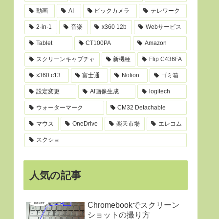
動画
AI
ビックカメラ
テレワーク
2-in-1
音楽
x360 12b
Webサービス
Tablet
CT100PA
Amazon
スクリーンキャプチャ
新機種
Flip C436FA
x360 c13
富士通
Notion
ゴミ箱
設定変更
AI画像生成
logitech
ウォーターマーク
CM32 Detachable
マウス
OneDrive
楽天市場
エレコム
スクショ
人気の記事
Chromebookでスクリーン
ショットの撮り方