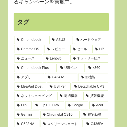
るキャンペーンを実施中。
タグ
Chromebook
ASUS
ハードウェア
Chrome OS
レビュー
セール
HP
ニュース
Lenovo
ネットサービス
Chromebook Plus
USIペン
x360
アプリ
C434TA
新機能
IdeaPad Duet
USI Pen
Detachable CM3
ネットショッピング
周辺機器
拡張機能
Flip
Flip C100PA
Google
Acer
Gemini
Chromebit CS10
在宅勤務
C523NA
スクリーンショット
C436FA