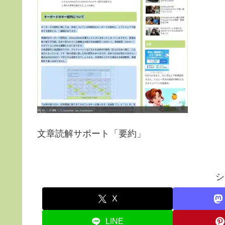
文章読解サポート「要約」
シ
X
LINE