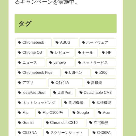
るキャンペーンを実施中。
タグ
Chromebook
ASUS
ハードウェア
Chrome OS
レビュー
セール
HP
ニュース
Lenovo
ネットサービス
Chromebook Plus
USIペン
x360
アプリ
C434TA
新機能
IdeaPad Duet
USI Pen
Detachable CM3
ネットショッピング
周辺機器
拡張機能
Flip
Flip C100PA
Google
Acer
Gemini
Chromebit CS10
在宅勤務
C523NA
スクリーンショット
C436FA