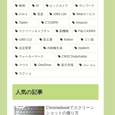
動画
AI
ビックカメラ
テレワーク
2-in-1
音楽
x360 12b
Webサービス
Tablet
CT100PA
Amazon
スクリーンキャプチャ
新機種
Flip C436FA
x360 c13
富士通
Notion
ゴミ箱
設定変更
AI画像生成
logitech
ウォーターマーク
CM32 Detachable
マウス
OneDrive
楽天市場
エレコム
スクショ
人気の記事
Chromebookでスクリーン
ショットの撮り方