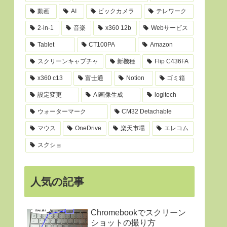
動画
AI
ビックカメラ
テレワーク
2-in-1
音楽
x360 12b
Webサービス
Tablet
CT100PA
Amazon
スクリーンキャプチャ
新機種
Flip C436FA
x360 c13
富士通
Notion
ゴミ箱
設定変更
AI画像生成
logitech
ウォーターマーク
CM32 Detachable
マウス
OneDrive
楽天市場
エレコム
スクショ
人気の記事
Chromebookでスクリーン
ショットの撮り方