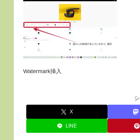
Watermark挿入
シ
X
LINE