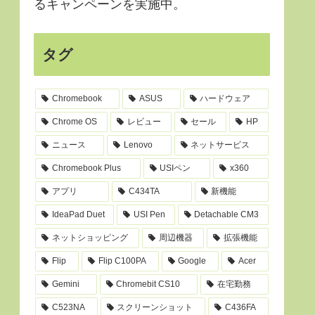
るキャンペーンを実施中。
タグ
Chromebook
ASUS
ハードウェア
Chrome OS
レビュー
セール
HP
ニュース
Lenovo
ネットサービス
Chromebook Plus
USIペン
x360
アプリ
C434TA
新機能
IdeaPad Duet
USI Pen
Detachable CM3
ネットショッピング
周辺機器
拡張機能
Flip
Flip C100PA
Google
Acer
Gemini
Chromebit CS10
在宅勤務
C523NA
スクリーンショット
C436FA