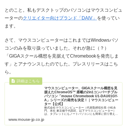
とのこと。私もデスクトップのパソコンはマウスコンピュ
ーターの
クリエイター向けブランド「DAIV」
を使ってい
ます。
さて、マウスコンピューターはこれまではWindowsパソ
コンのみを取り扱っていました。それが急に（？）
「GIGAスクール構想を見据えてChromebookを発売しま
す」とアナウンスしたのでした。プレスリリースはこち
ら。
マウスコンピューター、GIGAスクール構想を見
据えたChromeOS™ 搭載の2in1コンバーチブル
パソコン「mouse Chromebook U1-DAU01GY-
A」シリーズの発売を決定！｜マウスコンピュー
ター【公式】
株式会社マウスコンピューター（代表取締役社長 小松永
門、本社 東京都千代田区、以下マウスコンピューター）
は、タブレットにもノートパソコンにも簡単に切り替え可
能で、子どもの学習をサポートする11.６型2in1コンバーチ
www.mouse-jp.co.jp
ブルパソコン「mouse...