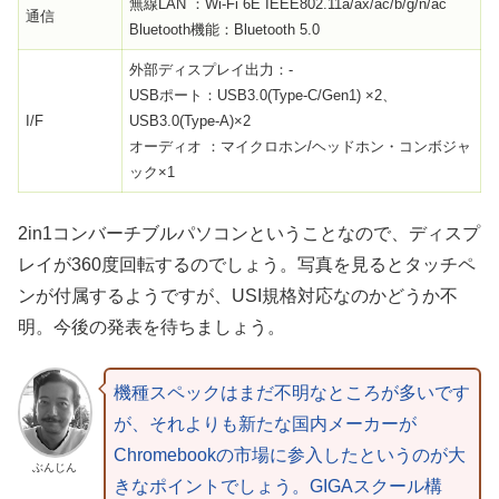
無線LAN ：Wi-Fi 6E IEEE802.11a/ax/ac/b/g/n/ac
通信
Bluetooth機能：Bluetooth 5.0
外部ディスプレイ出力：-
USBポート：USB3.0(Type-C/Gen1) ×2、
I/F
USB3.0(Type-A)×2
オーディオ ：マイクロホン/ヘッドホン・コンボジャ
ック×1
2in1コンバーチブルパソコンということなので、ディスプ
レイが360度回転するのでしょう。写真を見るとタッチペ
ンが付属するようですが、USI規格対応なのかどうか不
明。今後の発表を待ちましょう。
機種スペックはまだ不明なところが多いです
が、それよりも新たな国内メーカーが
Chromebookの市場に参入したというのが大
ぶんじん
きなポイントでしょう。GIGAスクール構