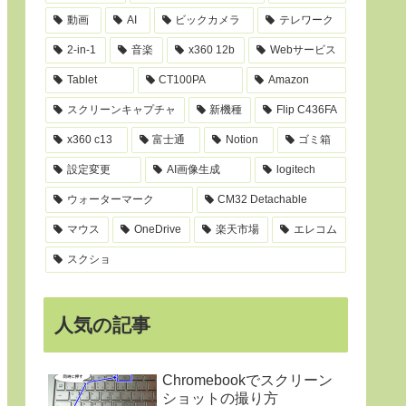
動画
AI
ビックカメラ
テレワーク
2-in-1
音楽
x360 12b
Webサービス
Tablet
CT100PA
Amazon
スクリーンキャプチャ
新機種
Flip C436FA
x360 c13
富士通
Notion
ゴミ箱
設定変更
AI画像生成
logitech
ウォーターマーク
CM32 Detachable
マウス
OneDrive
楽天市場
エレコム
スクショ
人気の記事
Chromebookでスクリーン
ショットの撮り方