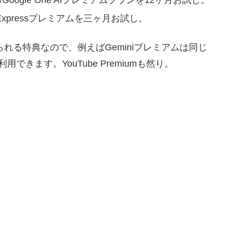
oogle One AIプレミアムプランを12ヶ月お試し。
obe Expressプレミアムを三ヶ月お試し。
えられる特典なので、例えばGeminiプレミアムは同じ
利用できます。YouTube Premiumも然り。