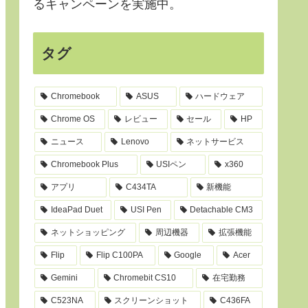
るキャンペーンを実施中。
タグ
Chromebook
ASUS
ハードウェア
Chrome OS
レビュー
セール
HP
ニュース
Lenovo
ネットサービス
Chromebook Plus
USIペン
x360
アプリ
C434TA
新機能
IdeaPad Duet
USI Pen
Detachable CM3
ネットショッピング
周辺機器
拡張機能
Flip
Flip C100PA
Google
Acer
Gemini
Chromebit CS10
在宅勤務
C523NA
スクリーンショット
C436FA