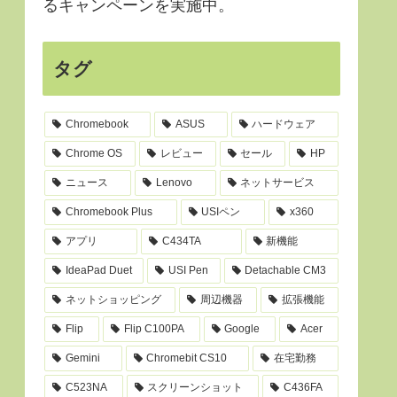
るキャンペーンを実施中。
タグ
Chromebook
ASUS
ハードウェア
Chrome OS
レビュー
セール
HP
ニュース
Lenovo
ネットサービス
Chromebook Plus
USIペン
x360
アプリ
C434TA
新機能
IdeaPad Duet
USI Pen
Detachable CM3
ネットショッピング
周辺機器
拡張機能
Flip
Flip C100PA
Google
Acer
Gemini
Chromebit CS10
在宅勤務
C523NA
スクリーンショット
C436FA