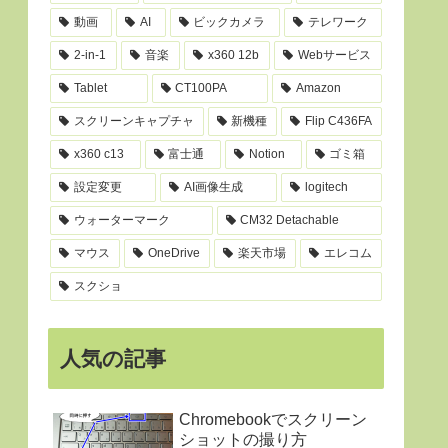
動画
AI
ビックカメラ
テレワーク
2-in-1
音楽
x360 12b
Webサービス
Tablet
CT100PA
Amazon
スクリーンキャプチャ
新機種
Flip C436FA
x360 c13
富士通
Notion
ゴミ箱
設定変更
AI画像生成
logitech
ウォーターマーク
CM32 Detachable
マウス
OneDrive
楽天市場
エレコム
スクショ
人気の記事
Chromebookでスクリーン
ショットの撮り方