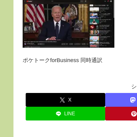
ポケトークforBusiness 同時通訳
シ
X
LINE