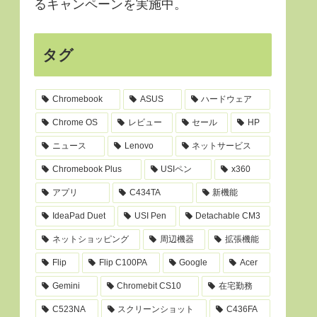
るキャンペーンを実施中。
タグ
Chromebook
ASUS
ハードウェア
Chrome OS
レビュー
セール
HP
ニュース
Lenovo
ネットサービス
Chromebook Plus
USIペン
x360
アプリ
C434TA
新機能
IdeaPad Duet
USI Pen
Detachable CM3
ネットショッピング
周辺機器
拡張機能
Flip
Flip C100PA
Google
Acer
Gemini
Chromebit CS10
在宅勤務
C523NA
スクリーンショット
C436FA