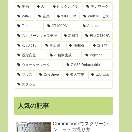
動画
AI
ビックカメラ
テレワーク
2-in-1
音楽
x360 12b
Webサービス
Tablet
CT100PA
Amazon
スクリーンキャプチャ
新機種
Flip C436FA
x360 c13
富士通
Notion
ゴミ箱
設定変更
AI画像生成
logitech
ウォーターマーク
CM32 Detachable
マウス
OneDrive
楽天市場
エレコム
スクショ
人気の記事
Chromebookでスクリーン
ショットの撮り方