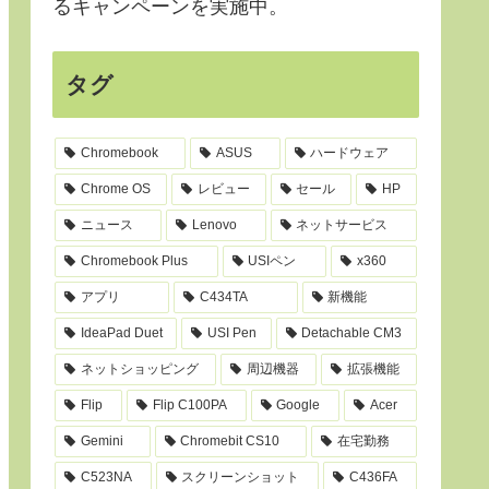
るキャンペーンを実施中。
タグ
Chromebook
ASUS
ハードウェア
Chrome OS
レビュー
セール
HP
ニュース
Lenovo
ネットサービス
Chromebook Plus
USIペン
x360
アプリ
C434TA
新機能
IdeaPad Duet
USI Pen
Detachable CM3
ネットショッピング
周辺機器
拡張機能
Flip
Flip C100PA
Google
Acer
Gemini
Chromebit CS10
在宅勤務
C523NA
スクリーンショット
C436FA