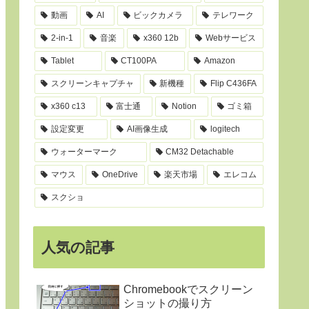
動画
AI
ビックカメラ
テレワーク
2-in-1
音楽
x360 12b
Webサービス
Tablet
CT100PA
Amazon
スクリーンキャプチャ
新機種
Flip C436FA
x360 c13
富士通
Notion
ゴミ箱
設定変更
AI画像生成
logitech
ウォーターマーク
CM32 Detachable
マウス
OneDrive
楽天市場
エレコム
スクショ
人気の記事
Chromebookでスクリーン
ショットの撮り方