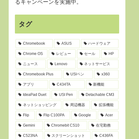
るキャンペーンを実施中。
タグ
Chromebook
ASUS
ハードウェア
Chrome OS
レビュー
セール
HP
ニュース
Lenovo
ネットサービス
Chromebook Plus
USIペン
x360
アプリ
C434TA
新機能
IdeaPad Duet
USI Pen
Detachable CM3
ネットショッピング
周辺機器
拡張機能
Flip
Flip C100PA
Google
Acer
Gemini
Chromebit CS10
在宅勤務
C523NA
スクリーンショット
C436FA