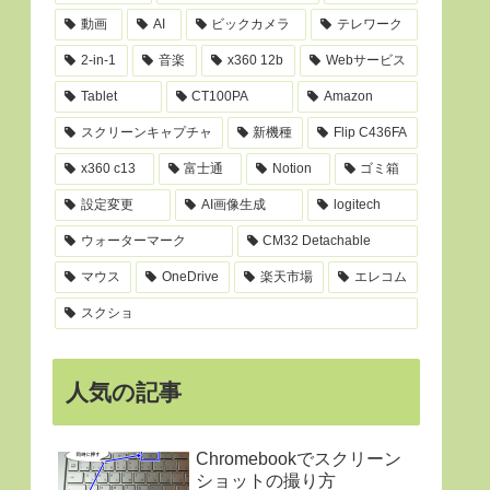
動画
AI
ビックカメラ
テレワーク
2-in-1
音楽
x360 12b
Webサービス
Tablet
CT100PA
Amazon
スクリーンキャプチャ
新機種
Flip C436FA
x360 c13
富士通
Notion
ゴミ箱
設定変更
AI画像生成
logitech
ウォーターマーク
CM32 Detachable
マウス
OneDrive
楽天市場
エレコム
スクショ
人気の記事
Chromebookでスクリーン
ショットの撮り方