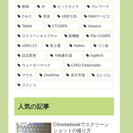
動画
AI
ビックカメラ
テレワーク
2-in-1
音楽
x360 12b
Webサービス
Tablet
CT100PA
Amazon
スクリーンキャプチャ
新機種
Flip C436FA
x360 c13
富士通
Notion
ゴミ箱
設定変更
AI画像生成
logitech
ウォーターマーク
CM32 Detachable
マウス
OneDrive
楽天市場
エレコム
スクショ
人気の記事
Chromebookでスクリーン
ショットの撮り方