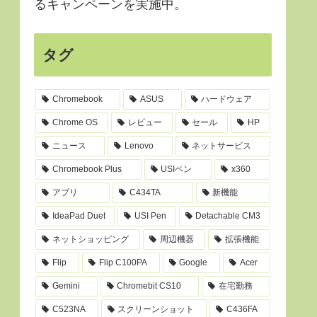
るキャンペーンを実施中。
タグ
Chromebook
ASUS
ハードウェア
Chrome OS
レビュー
セール
HP
ニュース
Lenovo
ネットサービス
Chromebook Plus
USIペン
x360
アプリ
C434TA
新機能
IdeaPad Duet
USI Pen
Detachable CM3
ネットショッピング
周辺機器
拡張機能
Flip
Flip C100PA
Google
Acer
Gemini
Chromebit CS10
在宅勤務
C523NA
スクリーンショット
C436FA