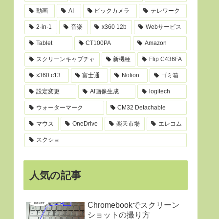
動画
AI
ビックカメラ
テレワーク
2-in-1
音楽
x360 12b
Webサービス
Tablet
CT100PA
Amazon
スクリーンキャプチャ
新機種
Flip C436FA
x360 c13
富士通
Notion
ゴミ箱
設定変更
AI画像生成
logitech
ウォーターマーク
CM32 Detachable
マウス
OneDrive
楽天市場
エレコム
スクショ
人気の記事
Chromebookでスクリーン
ショットの撮り方