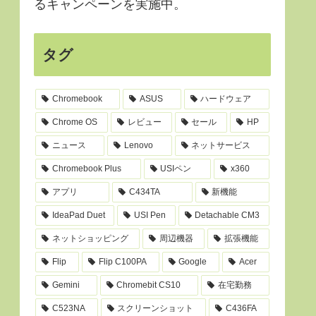
るキャンペーンを実施中。
タグ
Chromebook
ASUS
ハードウェア
Chrome OS
レビュー
セール
HP
ニュース
Lenovo
ネットサービス
Chromebook Plus
USIペン
x360
アプリ
C434TA
新機能
IdeaPad Duet
USI Pen
Detachable CM3
ネットショッピング
周辺機器
拡張機能
Flip
Flip C100PA
Google
Acer
Gemini
Chromebit CS10
在宅勤務
C523NA
スクリーンショット
C436FA