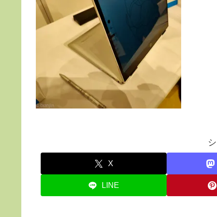
シ
X
LINE