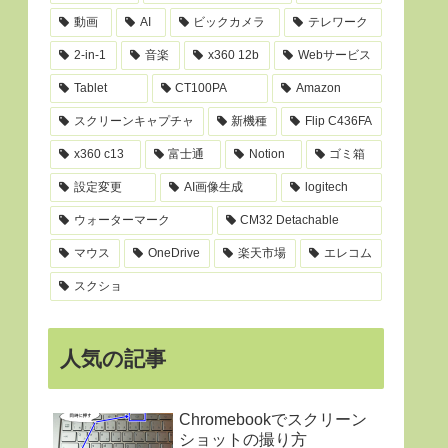
動画
AI
ビックカメラ
テレワーク
2-in-1
音楽
x360 12b
Webサービス
Tablet
CT100PA
Amazon
スクリーンキャプチャ
新機種
Flip C436FA
x360 c13
富士通
Notion
ゴミ箱
設定変更
AI画像生成
logitech
ウォーターマーク
CM32 Detachable
マウス
OneDrive
楽天市場
エレコム
スクショ
人気の記事
Chromebookでスクリーン
ショットの撮り方