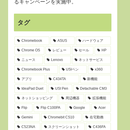
るキャンペーンを実施中。
タグ
Chromebook
ASUS
ハードウェア
Chrome OS
レビュー
セール
HP
ニュース
Lenovo
ネットサービス
Chromebook Plus
USIペン
x360
アプリ
C434TA
新機能
IdeaPad Duet
USI Pen
Detachable CM3
ネットショッピング
周辺機器
拡張機能
Flip
Flip C100PA
Google
Acer
Gemini
Chromebit CS10
在宅勤務
C523NA
スクリーンショット
C436FA