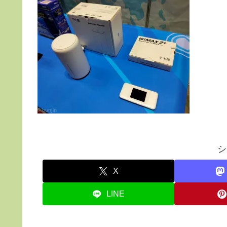
シ
X
LINE