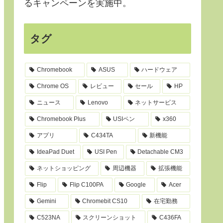
るキャンペーンを実施中。
タグ
Chromebook
ASUS
ハードウェア
Chrome OS
レビュー
セール
HP
ニュース
Lenovo
ネットサービス
Chromebook Plus
USIペン
x360
アプリ
C434TA
新機能
IdeaPad Duet
USI Pen
Detachable CM3
ネットショッピング
周辺機器
拡張機能
Flip
Flip C100PA
Google
Acer
Gemini
Chromebit CS10
在宅勤務
C523NA
スクリーンショット
C436FA