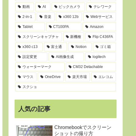
動画
AI
ビックカメラ
テレワーク
2-in-1
音楽
x360 12b
Webサービス
Tablet
CT100PA
Amazon
スクリーンキャプチャ
新機種
Flip C436FA
x360 c13
富士通
Notion
ゴミ箱
設定変更
AI画像生成
logitech
ウォーターマーク
CM32 Detachable
マウス
OneDrive
楽天市場
エレコム
スクショ
人気の記事
Chromebookでスクリーン
ショットの撮り方